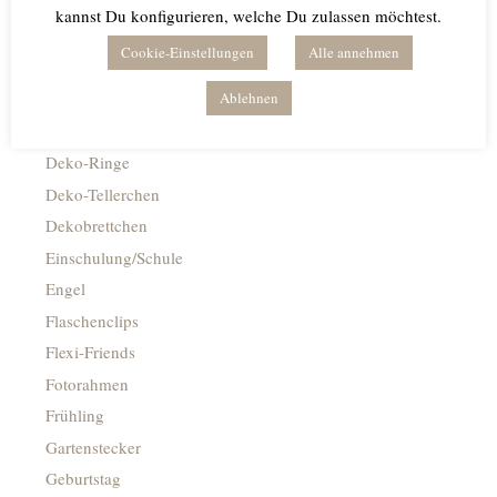
Anhänger
kannst Du konfigurieren, welche Du zulassen möchtest.
Blumiges
Cookie-Einstellungen
Alle annehmen
Caketopper
Deko Kacheln
Ablehnen
Deko-Flaschenöffner
Deko-Ringe
Deko-Tellerchen
Dekobrettchen
Einschulung/Schule
Engel
Flaschenclips
Flexi-Friends
Fotorahmen
Frühling
Gartenstecker
Geburtstag