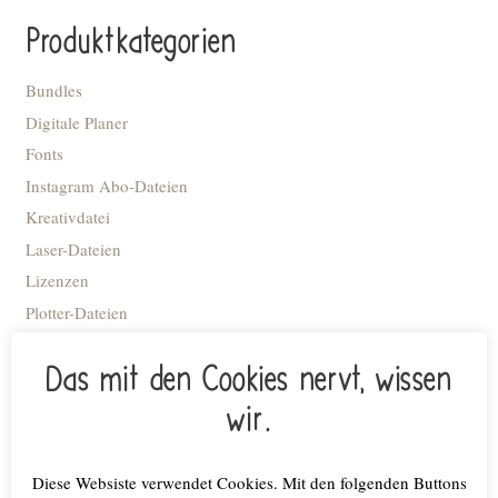
Produktkategorien
Bundles
Digitale Planer
Fonts
Instagram Abo-Dateien
Kreativdatei
Laser-Dateien
Lizenzen
Plotter-Dateien
Print und Sublimation
Das mit den Cookies nervt, wissen
Schneidedateien
Stick-Dateien
wir.
STL Datei - 3D Druck
Advent
Diese Websiste verwendet Cookies. Mit den folgenden Buttons