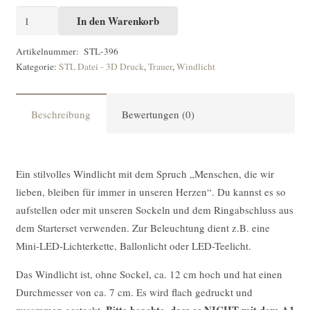
STL-
In den Warenkorb
DATEI
Windlicht
Artikelnummer:
STL-396
Kategorie:
STL Datei - 3D Druck
,
Trauer
,
Windlicht
Menschen
die
wir
Beschreibung
Bewertungen (0)
lieben
[Digital]
Menge
Ein stilvolles Windlicht mit dem Spruch „Menschen, die wir
lieben, bleiben für immer in unseren Herzen“. Du kannst es so
aufstellen oder mit unseren Sockeln und dem Ringabschluss aus
dem Starterset verwenden. Zur Beleuchtung dient z.B. eine
Mini-LED-Lichterkette, Ballonlicht oder LED-Teelicht.
Das Windlicht ist, ohne Sockel, ca. 12 cm hoch und hat einen
Durchmesser von ca. 7 cm. Es wird flach gedruckt und
Bitte beachte, dass es NICHT mit dem A1
zusammen gesteckt.