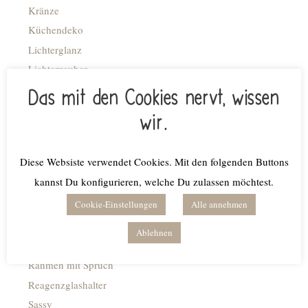
Kränze
Küchendeko
Lichterglanz
Lichterzauber
Lichtlein
Das mit den Cookies nervt, wissen
Lichttüte
wir.
Liebe/Hochzeit
Loops
Diese Websiste verwendet Cookies. Mit den folgenden Buttons
Magnete
kannst Du konfigurieren, welche Du zulassen möchtest.
Maritim
Cookie-Einstellungen
Alle annehmen
Mutter-/Vatertag
Nützliches
Ablehnen
Ostern
Rahmen mit Spruch
Reagenzglashalter
Sassy