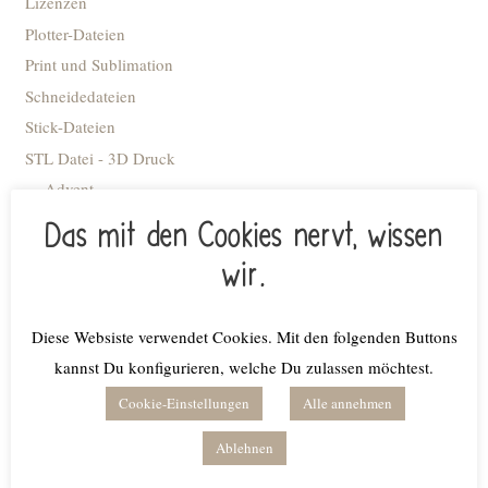
Lizenzen
Plotter-Dateien
Print und Sublimation
Schneidedateien
Stick-Dateien
STL Datei - 3D Druck
Advent
Anhänger
Das mit den Cookies nervt, wissen
Blumiges
wir.
Caketopper
Deko Kacheln
Diese Websiste verwendet Cookies. Mit den folgenden Buttons
Deko-Flaschenöffner
kannst Du konfigurieren, welche Du zulassen möchtest.
Deko-Ringe
Cookie-Einstellungen
Alle annehmen
Deko-Tellerchen
Dekobrettchen
Ablehnen
Einschulung/Schule