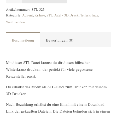
DATEI
Tellerkranz
Artikelnummer:
STL-323
Kategorie:
Advent
,
Kränze
,
STL Datei - 3D Druck
,
Tellerkränze
,
Winter
Weihnachten
1
[Digital]
Menge
Beschreibung
Bewertungen (0)
Mit dieser STL-Datei kannst du dir diesen hübschen
Winterkranz drucken, der perfekt für viele gegossene
Kerzenteller passt.
Du erhältst das Motiv als STL-Datei zum Drucken mit deinem
3D-Drucker.
Nach Bezahlung erhältst du eine Email mit einem Download-
Link der gekauften Dateien. Die Dateien befinden sich in einem