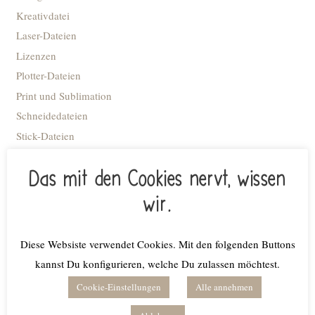
Kreativdatei
Laser-Dateien
Lizenzen
Plotter-Dateien
Print und Sublimation
Schneidedateien
Stick-Dateien
STL Datei - 3D Druck
Das mit den Cookies nervt, wissen
Advent
Anhänger
wir.
Blumiges
Caketopper
Diese Websiste verwendet Cookies. Mit den folgenden Buttons
Deko Kacheln
kannst Du konfigurieren, welche Du zulassen möchtest.
Deko-Flaschenöffner
Cookie-Einstellungen
Alle annehmen
Deko-Ringe