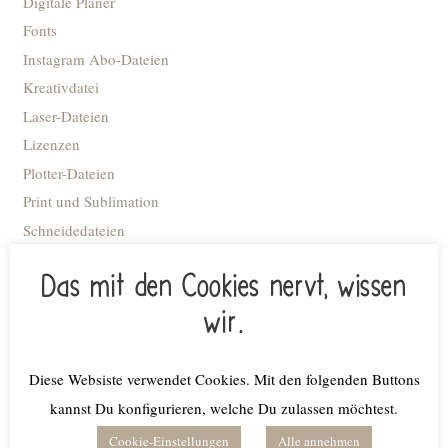
Digitale Planer
Fonts
Instagram Abo-Dateien
Kreativdatei
Laser-Dateien
Lizenzen
Plotter-Dateien
Print und Sublimation
Schneidedateien
Stick-Dateien
Das mit den Cookies nervt, wissen
STL Datei - 3D Druck
Advent
wir.
Anhänger
Blumiges
Diese Websiste verwendet Cookies. Mit den folgenden Buttons
Caketopper
kannst Du konfigurieren, welche Du zulassen möchtest.
Deko Kacheln
Cookie-Einstellungen
Alle annehmen