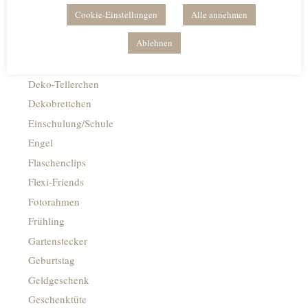
Caketopper
Cookie-Einstellungen
Alle annehmen
Deko Kacheln
Ablehnen
Deko-Flaschenöffner
Deko-Ringe
Deko-Tellerchen
Dekobrettchen
Einschulung/Schule
Engel
Flaschenclips
Flexi-Friends
Fotorahmen
Frühling
Gartenstecker
Geburtstag
Geldgeschenk
Geschenktüte