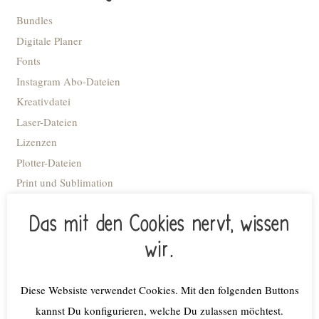
Bundles
Digitale Planer
Fonts
Instagram Abo-Dateien
Kreativdatei
Laser-Dateien
Lizenzen
Plotter-Dateien
Print und Sublimation
Schneidedateien
Das mit den Cookies nervt, wissen
Stick-Dateien
STL Datei - 3D Druck
wir.
Advent
Anhänger
Diese Websiste verwendet Cookies. Mit den folgenden Buttons
Blumiges
kannst Du konfigurieren, welche Du zulassen möchtest.