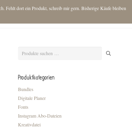
 Fehlt dort ein Produkt, schreib mir gern. Bisherige Käufe bleiben
T
SHOP
IDEEN FÜR DICH
KONTAKT
BLOG
MEIN KONTO
Es befinden sich keine Produkte im Warenkorb.
Suchen
nach:
Produktkategorien
Bundles
Digitale Planer
Fonts
Instagram Abo-Dateien
Kreativdatei