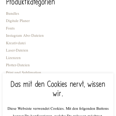
Produktkategorien
Bundles
Digitale Planer
Fonts
Instagram Abo-Dateien
Kreativdatei
Laser-Dateien
Lizenzen
Plotter-Dateien
Print und Sublimation
Schneidedateien
Das mit den Cookies nervt, wissen
Stick-Dateien
wir.
STL Datei - 3D Druck
Advent
Diese Websiste verwendet Cookies. Mit den folgenden Buttons
Anhänger
kannst Du konfigurieren, welche Du zulassen möchtest.