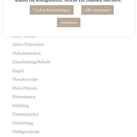
Blumiges
Caketopper
Cookie-Einstellungen
Alle annehmen
Deko Kacheln
Ablehnen
Deko-Flaschenöffner
Deko-Ringe
Deko-Tellerchen
Dekobrettchen
Einschulung/Schule
Engel
Flaschenclips
Flexi-Friends
Fotorahmen
Frühling
Gartenstecker
Geburtstag
Geldgeschenk