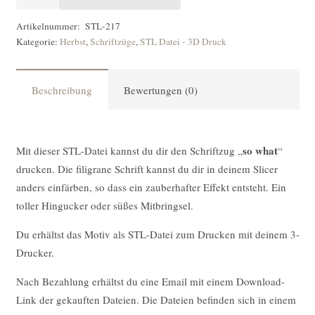
DATEI
Schriftzug
Artikelnummer:
STL-217
Kategorie:
Herbst
,
Schriftzüge
,
STL Datei - 3D Druck
so
what
[Digital]
Beschreibung
Bewertungen (0)
Menge
so what
Mit dieser STL-Datei kannst du dir den Schriftzug „
“
drucken. Die filigrane Schrift kannst du dir in deinem Slicer
anders einfärben, so dass ein zauberhafter Effekt entsteht. Ein
toller Hingucker oder süßes Mitbringsel.
Du erhältst das Motiv als STL-Datei zum Drucken mit deinem 3-
Drucker.
Nach Bezahlung erhältst du eine Email mit einem Download-
Link der gekauften Dateien. Die Dateien befinden sich in einem