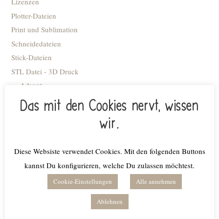
Lizenzen
Plotter-Dateien
Print und Sublimation
Schneidedateien
Stick-Dateien
STL Datei - 3D Druck
Advent
Anhänger
Das mit den Cookies nervt, wissen
Blumiges
wir.
Caketopper
Deko Kacheln
Diese Websiste verwendet Cookies. Mit den folgenden Buttons
Deko-Flaschenöffner
kannst Du konfigurieren, welche Du zulassen möchtest.
Deko-Ringe
Cookie-Einstellungen
Alle annehmen
Deko-Tellerchen
Dekobrettchen
Ablehnen
Einschulung/Schule