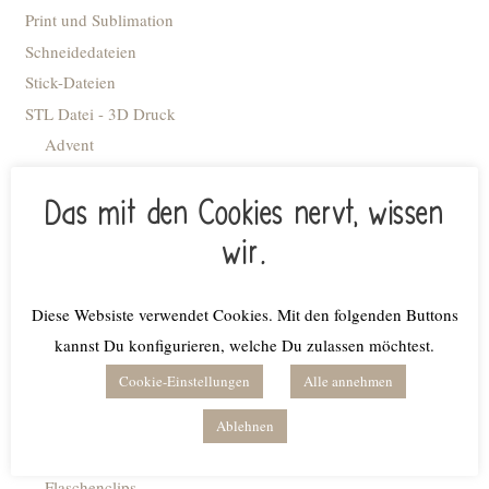
Print und Sublimation
Schneidedateien
Stick-Dateien
STL Datei - 3D Druck
Advent
Anhänger
Das mit den Cookies nervt, wissen
Blumiges
Caketopper
wir.
Deko Kacheln
Deko-Flaschenöffner
Diese Websiste verwendet Cookies. Mit den folgenden Buttons
Deko-Ringe
kannst Du konfigurieren, welche Du zulassen möchtest.
Deko-Tellerchen
Cookie-Einstellungen
Alle annehmen
Dekobrettchen
Einschulung/Schule
Ablehnen
Engel
Flaschenclips