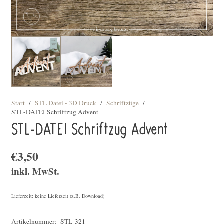
Start
/
STL Datei - 3D Druck
/
Schriftzüge
/
STL-DATEI Schriftzug Advent
STL-DATEI Schriftzug Advent
€
3,50
inkl. MwSt.
Lieferzeit: keine Lieferzeit (z.B. Download)
Artikelnummer:
STL-321