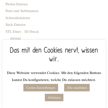
Plotter-Dateien
Print und Sublimation
Schneidedateien
Stick-Dateien
STL Datei - 3D Druck
Advent
Anhänger
Das mit den Cookies nervt, wissen
Blumiges
wir.
Caketopper
Deko Kacheln
Deko-Flaschenöffner
Diese Websiste verwendet Cookies. Mit den folgenden Buttons
Deko-Ringe
kannst Du konfigurieren, welche Du zulassen möchtest.
Deko-Tellerchen
Cookie-Einstellungen
Alle annehmen
Dekobrettchen
Ablehnen
Einschulung/Schule
Engel