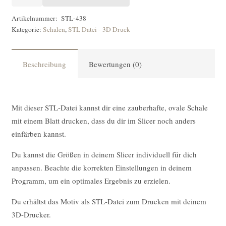
DATEI
Schale
Artikelnummer:
STL-438
Kategorie:
Schalen
,
STL Datei - 3D Druck
Oval
mit
Blatt
Beschreibung
Bewertungen (0)
[Digital]
Menge
Mit dieser STL-Datei kannst dir eine zauberhafte, ovale Schale
mit einem Blatt drucken, dass du dir im Slicer noch anders
einfärben kannst.
Du kannst die Größen in deinem Slicer individuell für dich
anpassen. Beachte die korrekten Einstellungen in deinem
Programm, um ein optimales Ergebnis zu erzielen.
Du erhältst das Motiv als STL-Datei zum Drucken mit deinem
3D-Drucker.