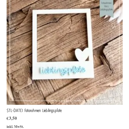
STL-DATEI Fotorahmen Lieblingspfote
€
3,50
inkl. MwSt.