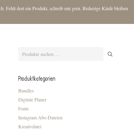
 Fehlt dort ein Produkt, schreib mir gern. Bisherige Käufe bleiben
T
SHOP
IDEEN FÜR DICH
KONTAKT
BLOG
MEIN KONTO
Es befinden sich keine Produkte im Warenkorb.
Suchen
nach:
Produktkategorien
Bundles
Digitale Planer
Fonts
Instagram Abo-Dateien
Kreativdatei