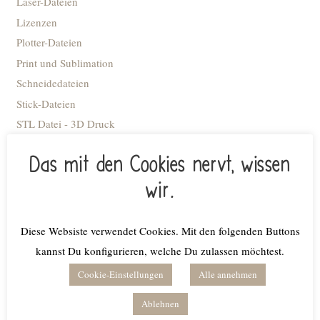
Laser-Dateien
Lizenzen
Plotter-Dateien
Print und Sublimation
Schneidedateien
Stick-Dateien
STL Datei - 3D Druck
Advent
Das mit den Cookies nervt, wissen
Anhänger
wir.
Blumiges
Caketopper
Deko Kacheln
Diese Websiste verwendet Cookies. Mit den folgenden Buttons
Deko-Flaschenöffner
kannst Du konfigurieren, welche Du zulassen möchtest.
Deko-Ringe
Cookie-Einstellungen
Alle annehmen
Deko-Tellerchen
Ablehnen
Dekobrettchen