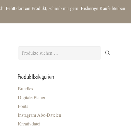
 Fehlt dort ein Produkt, schreib mir gern. Bisherige Käufe bleiben
T
SHOP
IDEEN FÜR DICH
KONTAKT
BLOG
MEIN KONTO
Es befinden sich keine Produkte im Warenkorb.
Suchen
nach:
Produktkategorien
Bundles
Digitale Planer
Fonts
Instagram Abo-Dateien
Kreativdatei