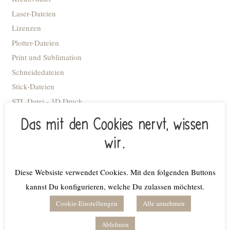
Laser-Dateien
Lizenzen
Plotter-Dateien
Print und Sublimation
Schneidedateien
Stick-Dateien
STL Datei - 3D Druck
Advent
Das mit den Cookies nervt, wissen
Anhänger
wir.
Blumiges
Caketopper
Diese Websiste verwendet Cookies. Mit den folgenden Buttons
Deko Kacheln
kannst Du konfigurieren, welche Du zulassen möchtest.
Deko-Flaschenöffner
Deko-Ringe
Cookie-Einstellungen
Alle annehmen
Deko-Tellerchen
Ablehnen