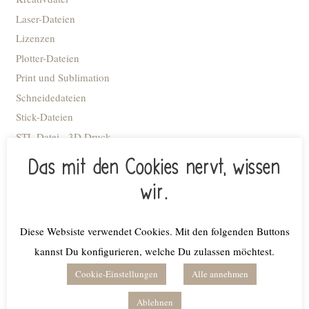
Laser-Dateien
Lizenzen
Plotter-Dateien
Print und Sublimation
Schneidedateien
Stick-Dateien
STL Datei - 3D Druck
Advent
Das mit den Cookies nervt, wissen
Anhänger
wir.
Blumiges
Caketopper
Diese Websiste verwendet Cookies. Mit den folgenden Buttons
Deko Kacheln
kannst Du konfigurieren, welche Du zulassen möchtest.
Deko-Flaschenöffner
Deko-Ringe
Cookie-Einstellungen
Alle annehmen
Deko-Tellerchen
Ablehnen