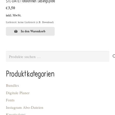
STL-DATEI Fotorahmen Lieblingspfote
€
3,50
inkl. MwSt.
Lieferzeit: keine Lieferzeit (z.B. Download)
In den Warenkorb
Suchen
nach:
Produktkategorien
Bundles
Digitale Planer
Fonts
Instagram Abo-Dateien
Kreativdatei