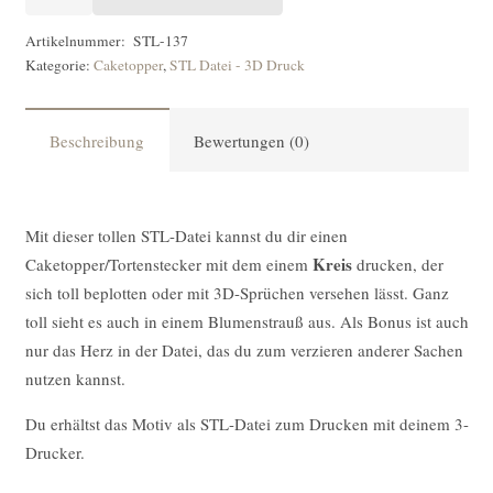
DATEI
Caketopper
Artikelnummer:
STL-137
Kategorie:
Caketopper
,
STL Datei - 3D Druck
Kreis
[Digital]
Menge
Beschreibung
Bewertungen (0)
Mit dieser tollen STL-Datei kannst du dir einen
Kreis
Caketopper/Tortenstecker mit dem einem
drucken, der
sich toll beplotten oder mit 3D-Sprüchen versehen lässt. Ganz
toll sieht es auch in einem Blumenstrauß aus. Als Bonus ist auch
nur das Herz in der Datei, das du zum verzieren anderer Sachen
nutzen kannst.
Du erhältst das Motiv als STL-Datei zum Drucken mit deinem 3-
Drucker.