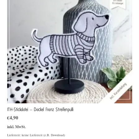
ITH-Stickdatei – Dackel Franz Streifenpulli
€
4,90
inkl. MwSt.
Lieferzeit: keine Lieferzeit (z.B. Download)