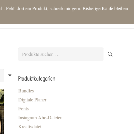
 Fehlt dort ein Produkt, schreib mir gern. Bisherige Käufe bleiben
T
SHOP
IDEEN FÜR DICH
KONTAKT
BLOG
MEIN KONTO
Es befinden sich keine Produkte im Warenkorb.
Suchen
nach:
Produktkategorien
Bundles
Digitale Planer
Fonts
Instagram Abo-Dateien
Kreativdatei