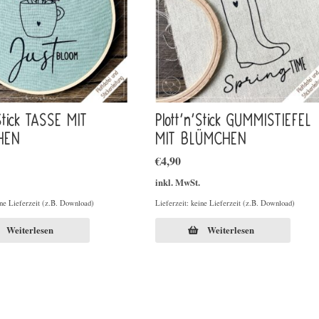
’Stick TASSE MIT
Plott’n’Stick GUMMISTIEFEL
HEN
MIT BLÜMCHEN
€
4,90
inkl. MwSt.
ine Lieferzeit (z.B. Download)
Lieferzeit: keine Lieferzeit (z.B. Download)
Weiterlesen
Weiterlesen