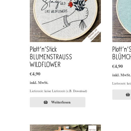
Plott’n’Stick
Plott’n
BLUMENSTRAUSS
BLÜMC
WILDFLOWER
€
4,90
€
4,90
inkl. MwSt.
inkl. MwSt.
Lieferzeit: ke
Lieferzeit: keine Lieferzeit (z.B. Download)
Weiterlesen