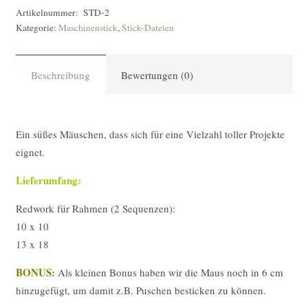
[Digital]
Artikelnummer:
STD-2
Kategorie:
Maschinenstick
,
Stick-Dateien
Menge
Beschreibung
Bewertungen (0)
Ein süßes Mäuschen, dass sich für eine Vielzahl toller Projekte
eignet.
Lieferumfang:
Redwork für Rahmen (2 Sequenzen):
10 x 10
13 x 18
BONUS:
Als kleinen Bonus haben wir die Maus noch in 6 cm
hinzugefügt, um damit z.B. Puschen besticken zu können.