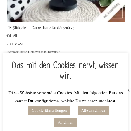
ITH-Stickdatei – Dackel Franz Kapitänsmütze
€
4,90
inkl. MwSt.
Lieferzeit: keine Lieferzeit (z.B. Download)
In den Warenkorb
Das mit den Cookies nervt, wissen
wir.
Suchen
Diese Websiste verwendet Cookies. Mit den folgenden Buttons
nach:
kannst Du konfigurieren, welche Du zulassen möchtest.
Produktkategorien
Cookie-Einstellungen
Alle annehmen
Ablehnen
Bundles