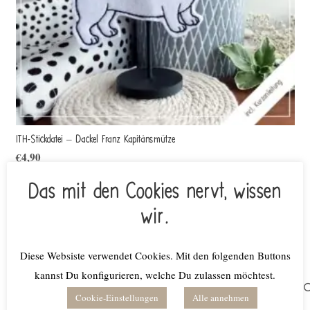
ITH-Stickdatei – Dackel Franz Kapitänsmütze
€
4,90
inkl. MwSt.
Das mit den Cookies nervt, wissen
Lieferzeit: keine Lieferzeit (z.B. Download)
wir.
Weiterlesen
Diese Websiste verwendet Cookies. Mit den folgenden Buttons
kannst Du konfigurieren, welche Du zulassen möchtest.
Suchen
Cookie-Einstellungen
Alle annehmen
nach: