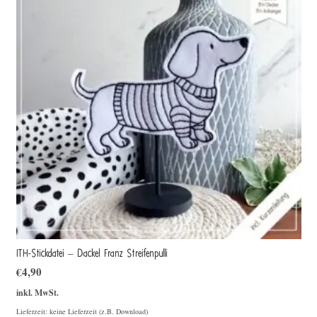
ITH-Stickdatei – Dackel Franz Streifenpulli
€
4,90
inkl. MwSt.
Lieferzeit: keine Lieferzeit (z.B. Download)