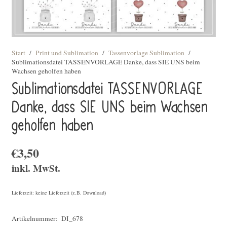
Start
/
Print und Sublimation
/
Tassenvorlage Sublimation
/
Sublimationsdatei TASSENVORLAGE Danke, dass SIE UNS beim
Wachsen geholfen haben
Sublimationsdatei TASSENVORLAGE
Danke, dass SIE UNS beim Wachsen
geholfen haben
€
3,50
inkl. MwSt.
Lieferzeit: keine Lieferzeit (z.B. Download)
Artikelnummer:
DI_678