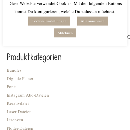
Diese Websiste verwendet Cookies. Mit den folgenden Buttons
Weiterlesen
kannst Du konfigurieren, welche Du zulassen möchtest.
Cookie-Einstellungen
Alle annehmen
Ablehnen
Suchen
nach:
Produktkategorien
Bundles
Digitale Planer
Fonts
Instagram Abo-Dateien
Kreativdatei
Laser-Dateien
Lizenzen
Plotter-Dateien