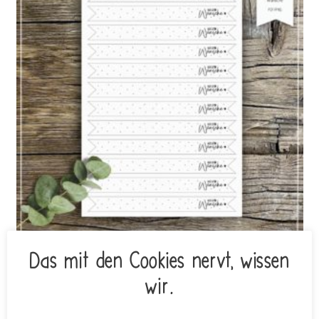
Das mit den Cookies nervt, wissen
Printdatei DRUCKVORLAGE Kerzenfähnchen Alle guten Wünsche
€
3,50
wir.
inkl. MwSt.
Lieferzeit: keine Lieferzeit (z.B. Download)