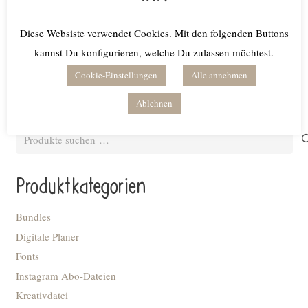
€
3,50
inkl. MwSt.
Diese Websiste verwendet Cookies. Mit den folgenden Buttons
Lieferzeit: keine Lieferzeit (z.B. Download)
kannst Du konfigurieren, welche Du zulassen möchtest.
In den Warenkorb
Cookie-Einstellungen
Alle annehmen
Ablehnen
Suchen
nach:
Produktkategorien
Bundles
Digitale Planer
Fonts
Instagram Abo-Dateien
Kreativdatei