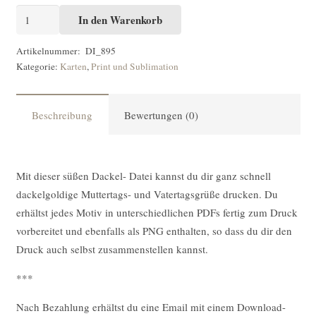
Printdatei
In den Warenkorb
KARTEN
Dackel
Artikelnummer:
DI_895
Kategorie:
Karten
,
Print und Sublimation
Bärbel
und
Franz
Beschreibung
Bewertungen (0)
feiern
Muttertag/Vatertag
[Digital]
Mit dieser süßen Dackel- Datei kannst du dir ganz schnell
Menge
dackelgoldige Muttertags- und Vatertagsgrüße drucken. Du
erhältst jedes Motiv in unterschiedlichen PDFs fertig zum Druck
vorbereitet und ebenfalls als PNG enthalten, so dass du dir den
Druck auch selbst zusammenstellen kannst.
***
Nach Bezahlung erhältst du eine Email mit einem Download-