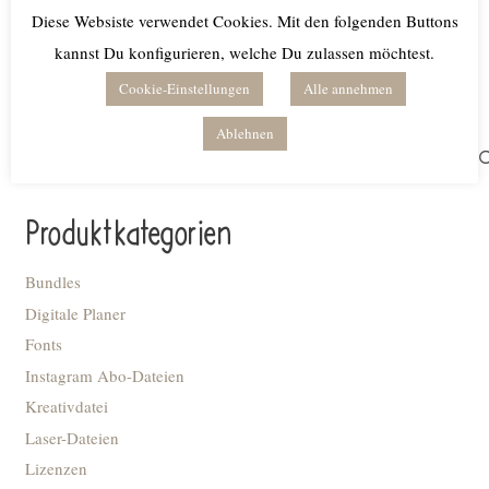
Lieferzeit: keine Lieferzeit (z.B. Download)
Diese Websiste verwendet Cookies. Mit den folgenden Buttons
kannst Du konfigurieren, welche Du zulassen möchtest.
Weiterlesen
Cookie-Einstellungen
Alle annehmen
Ablehnen
Suchen
nach:
Produktkategorien
Bundles
Digitale Planer
Fonts
Instagram Abo-Dateien
Kreativdatei
Laser-Dateien
Lizenzen