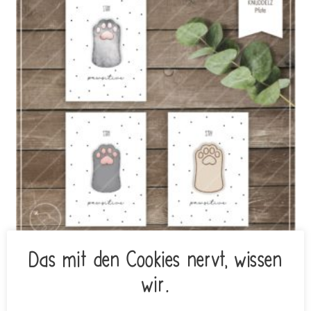
Das mit den Cookies nervt, wissen
Print-/ Laserdatei KNUDDELZ Pfote
wir.
€
4,90
inkl. MwSt.