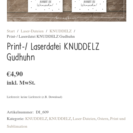
Start
/
Laser-Dateien
/
KNUDDELZ
/
Print-/ Laserdatei KNUDDELZ Gudhuhn
Print-/ Laserdatei KNUDDELZ
Gudhuhn
€
4,90
inkl. MwSt.
Lieferzeit: keine Lieferzeit (z.B. Download)
Artikelnummer:
DI_609
Kategorie:
KNUDDELZ
,
KNUDDELZ
,
Laser-Dateien
,
Ostern
,
Print und
Sublimation