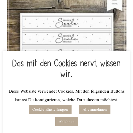
Das mit den Cookies nervt, wissen
wir.
Diese Websiste verwendet Cookies. Mit den folgenden Buttons
kannst Du konfigurieren, welche Du zulassen möchtest.
Printdatei BANDEROLE Einfach mal die Seele baumeln lassen
Cookie-Einstellungen
Alle annehmen
€
3,00
Ablehnen
inkl. MwSt.
Lieferzeit: keine Lieferzeit (z.B. Download)