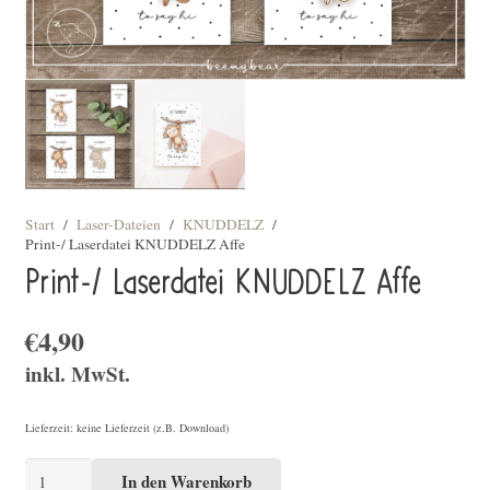
Start
/
Laser-Dateien
/
KNUDDELZ
/
Print-/ Laserdatei KNUDDELZ Affe
Print-/ Laserdatei KNUDDELZ Affe
€
4,90
inkl. MwSt.
Lieferzeit: keine Lieferzeit (z.B. Download)
Print-/
In den Warenkorb