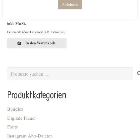
Ablehnen
Printdatei BANDEROLE Einfach mal die Seele baumeln lassen
€
3,00
inkl. MwSt.
Lieferzeit: keine Lieferzeit (z.B. Download)
In den Warenkorb
Suchen
nach:
Produktkategorien
Bundles
Digitale Planer
Fonts
Instagram Abo-Dateien