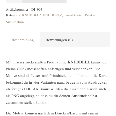
Laserdatei
KNUDDELZ
Artikelnummer:
DI_963
Kategorie:
KNUDDELZ
,
KNUDDELZ
,
Laser-Dateien
,
Print und
Affe
Sublimation
[Digital]
Menge
Beschreibung
Bewertungen (0)
KNUDDELZ
Mit unserer zuckersüßen Produktlinie
kannst du
kleine Glücksbotschaften anfertigen und verschenken. Die
Motive sind als Laser- und Printdateien enthalten und die Karten
bekommst du in vier Varianten ganz bequem zum Ausdrucken
als fertiges PDF. Als Bonus wurden die einzelnen Karten auch
als PNG angelegt, so dass du dir deinen Ausdruck selbst
zusammen stellen kannst.
Die Motive können nach dem Drucken/Lasern mit einem