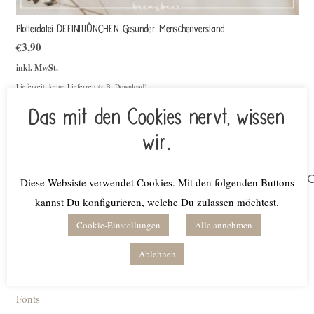
Plotterdatei DEFINITIÖNCHEN Gesunder Menschenverstand
€
3,90
inkl. MwSt.
Lieferzeit: keine Lieferzeit (z.B. Download)
Das mit den Cookies nervt, wissen
Weiterlesen
wir.
Suchen
Diese Websiste verwendet Cookies. Mit den folgenden Buttons
nach:
kannst Du konfigurieren, welche Du zulassen möchtest.
Produktkategorien
Cookie-Einstellungen
Alle annehmen
Ablehnen
Bundles
Digitale Planer
Fonts