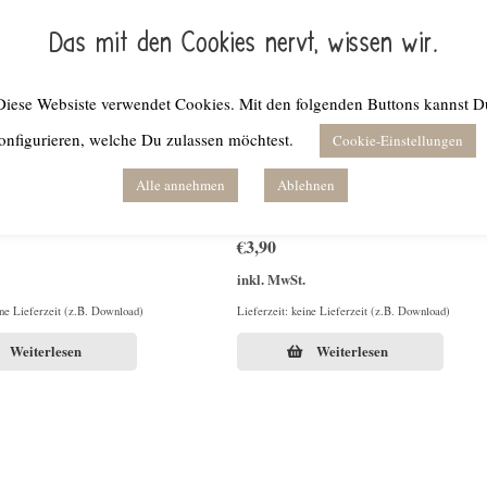
Das mit den Cookies nervt, wissen wir.
Diese Websiste verwendet Cookies. Mit den folgenden Buttons kannst D
onfigurieren, welche Du zulassen möchtest.
Cookie-Einstellungen
Alle annehmen
Ablehnen
us dem INSTAGRAM-ABO
Plotterdatei DEFINITIÖNCHEN Gesunder
2026
Menschenverstand
€
3,90
inkl. MwSt.
ine Lieferzeit (z.B. Download)
Lieferzeit: keine Lieferzeit (z.B. Download)
Weiterlesen
Weiterlesen