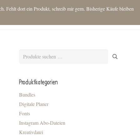
 Fehlt dort ein Produkt, schreib mir gern. Bisherige Käufe bleiben
T
SHOP
IDEEN FÜR DICH
KONTAKT
BLOG
MEIN KONTO
Es befinden sich keine Produkte im Warenkorb.
Suchen
nach:
Produktkategorien
Bundles
Digitale Planer
Fonts
Instagram Abo-Dateien
Kreativdatei