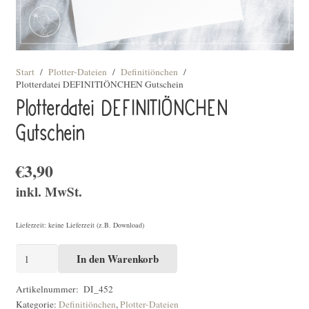
Start
/
Plotter-Dateien
/
Definitiönchen
/
Plotterdatei DEFINITIÖNCHEN Gutschein
Plotterdatei DEFINITIÖNCHEN
Gutschein
€
3,90
inkl. MwSt.
Lieferzeit: keine Lieferzeit (z.B. Download)
Plotterdatei
In den Warenkorb
DEFINITIÖNCHEN
Gutschein
Artikelnummer:
DI_452
Kategorie:
Definitiönchen
,
Plotter-Dateien
[Digital]