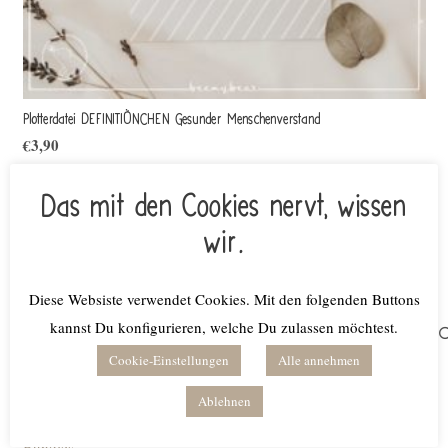
Plotterdatei DEFINITIÖNCHEN Gesunder Menschenverstand
€
3,90
inkl. MwSt.
Das mit den Cookies nervt, wissen
Lieferzeit: keine Lieferzeit (z.B. Download)
wir.
In den Warenkorb
Diese Websiste verwendet Cookies. Mit den folgenden Buttons
Suchen
kannst Du konfigurieren, welche Du zulassen möchtest.
nach:
Cookie-Einstellungen
Alle annehmen
Produktkategorien
Ablehnen
Bundles