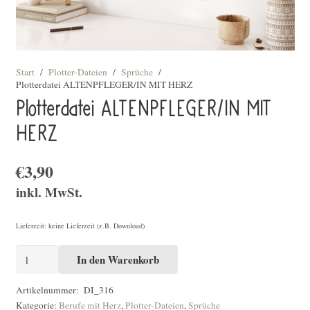
Start
/
Plotter-Dateien
/
Sprüche
/
Plotterdatei ALTENPFLEGER/IN MIT HERZ
Plotterdatei ALTENPFLEGER/IN MIT
HERZ
€
3,90
inkl. MwSt.
Lieferzeit: keine Lieferzeit (z.B. Download)
Plotterdatei
In den Warenkorb
ALTENPFLEGER/IN
MIT
Artikelnummer:
DI_316
Kategorie:
Berufe mit Herz
,
Plotter-Dateien
,
Sprüche
HERZ