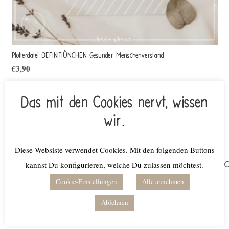
Plotterdatei DEFINITIÖNCHEN Gesunder Menschenverstand
€
3,90
inkl. MwSt.
Lieferzeit: keine Lieferzeit (z.B. Download)
Das mit den Cookies nervt, wissen
In den Warenkorb
wir.
Diese Websiste verwendet Cookies. Mit den folgenden Buttons
Suchen
kannst Du konfigurieren, welche Du zulassen möchtest.
nach:
Cookie-Einstellungen
Alle annehmen
Produktkategorien
Ablehnen
Bundles