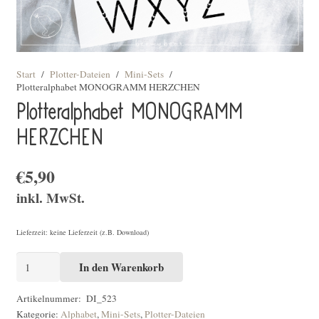
Start
/
Plotter-Dateien
/
Mini-Sets
/
Plotteralphabet MONOGRAMM HERZCHEN
Plotteralphabet MONOGRAMM
HERZCHEN
€
5,90
inkl. MwSt.
Lieferzeit: keine Lieferzeit (z.B. Download)
Plotteralphabet
In den Warenkorb
MONOGRAMM
HERZCHEN
Artikelnummer:
DI_523
Kategorie:
Alphabet
,
Mini-Sets
,
Plotter-Dateien
[Digital]