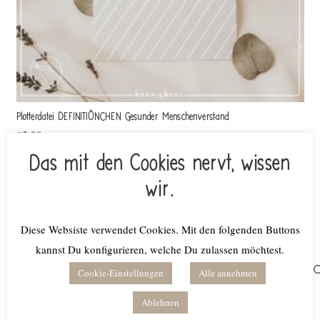
Plotterdatei DEFINITIÖNCHEN Gesunder Menschenverstand
€
3,90
inkl. MwSt.
Das mit den Cookies nervt, wissen
Lieferzeit: keine Lieferzeit (z.B. Download)
wir.
In den Warenkorb
Diese Websiste verwendet Cookies. Mit den folgenden Buttons
kannst Du konfigurieren, welche Du zulassen möchtest.
Suchen
Cookie-Einstellungen
Alle annehmen
nach:
Ablehnen
Produktkategorien