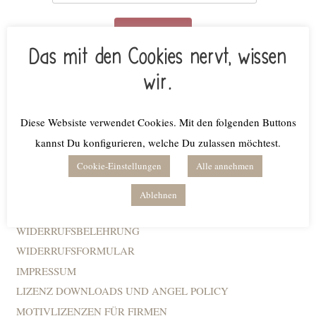
Anmelden
Das mit den Cookies nervt, wissen
Mit deiner Anmeldung erlaubst du mir, dass ich dir
Infos und Neuigkeiten rund um beemybear senden
wir.
darf. Du kannst dich natürlich jederzeit wieder
abmelden.
Datenschutzerklärung
Diese Websiste verwendet Cookies. Mit den folgenden Buttons
kannst Du konfigurieren, welche Du zulassen möchtest.
Rechtliches
Cookie-Einstellungen
Alle annehmen
AGB
Ablehnen
DATENSCHUTZ
WIDERRUFSBELEHRUNG
WIDERRUFSFORMULAR
IMPRESSUM
LIZENZ DOWNLOADS UND ANGEL POLICY
MOTIVLIZENZEN FÜR FIRMEN