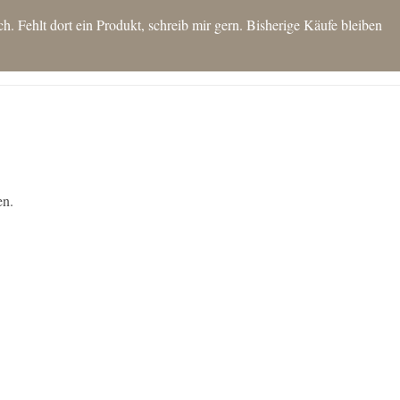
 Fehlt dort ein Produkt, schreib mir gern. Bisherige Käufe bleiben
T
SHOP
IDEEN FÜR DICH
KONTAKT
BLOG
MEIN KONTO
Es befinden sich keine Produkte im Warenkorb.
en.