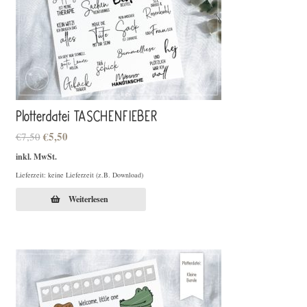
Plotterdatei TASCHENFIEBER
Ursprünglicher
Aktueller
€
5,50
€
7,50
Preis
Preis
inkl. MwSt.
war:
ist:
Lieferzeit: keine Lieferzeit (z.B. Download)
€7,50
€5,50.
Weiterlesen