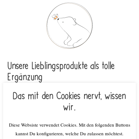
Unsere Lieblings­pro­duk­te als tolle
Ergän­zung
Amazon-Affiliate
Das mit den Cookies nervt, wissen
wir.
Diese Websiste verwendet Cookies. Mit den folgenden Buttons
kannst Du konfigurieren, welche Du zulassen möchtest.