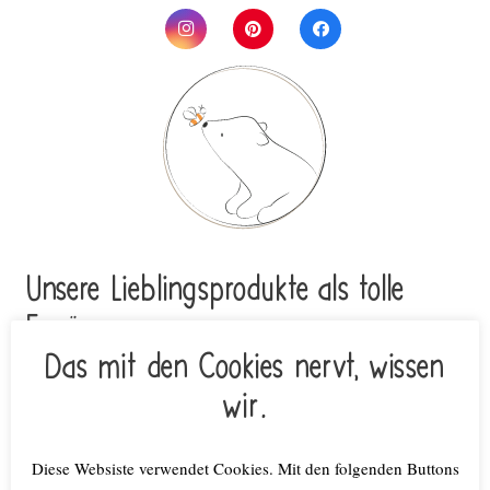
Unsere Lieblings­pro­duk­te als tolle
Ergän­zung
Das mit den Cookies nervt, wissen
Amazon-Affiliate
wir.
Diese Websiste verwendet Cookies. Mit den folgenden Buttons