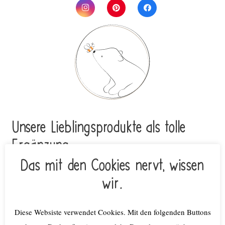
Unsere Lieblings­pro­duk­te als tolle
Ergän­zung
Das mit den Cookies nervt, wissen
Amazon-Affiliate
wir.
Diese Websiste verwendet Cookies. Mit den folgenden Buttons