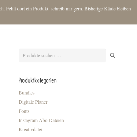
 Fehlt dort ein Produkt, schreib mir gern. Bisherige Käufe bleiben
T
SHOP
IDEEN FÜR DICH
KONTAKT
BLOG
MEIN KONTO
Es befinden sich keine Produkte im Warenkorb.
Suchen
nach:
Produktkategorien
Bundles
Digitale Planer
Fonts
Instagram Abo-Dateien
Kreativdatei