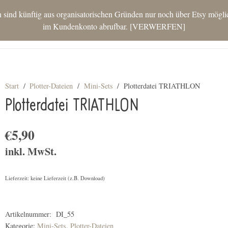
nd künftig aus organisatorischen Gründen nur noch über Etsy möglich.
im Kundenkonto abrufbar.
VERWERFEN
STAR
Start
/
Plotter-Dateien
/
Mini-Sets
/
Plotterdatei TRIATHLON
Plotterdatei TRIATHLON
€
5,90
inkl. MwSt.
Lieferzeit: keine Lieferzeit (z.B. Download)
Artikelnummer:
DI_55
Kategorie:
Mini-Sets
,
Plotter-Dateien