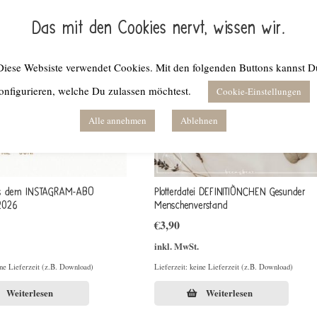
Das mit den Cookies nervt, wissen wir.
Diese Websiste verwendet Cookies. Mit den folgenden Buttons kannst D
onfigurieren, welche Du zulassen möchtest.
Cookie-Einstellungen
Alle annehmen
Ablehnen
us dem INSTAGRAM-ABO
Plotterdatei DEFINITIÖNCHEN Gesunder
2026
Menschenverstand
€
3,90
inkl. MwSt.
ine Lieferzeit (z.B. Download)
Lieferzeit: keine Lieferzeit (z.B. Download)
Weiterlesen
Weiterlesen