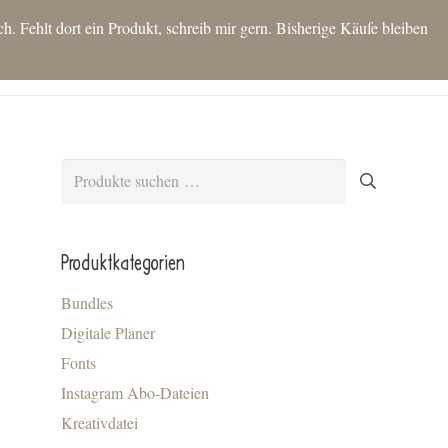
 Fehlt dort ein Produkt, schreib mir gern. Bisherige Käufe bleiben
T
SHOP
IDEEN FÜR DICH
KONTAKT
BLOG
MEIN KONTO
Es befinden sich keine Produkte im Warenkorb.
Suchen
nach:
Produktkategorien
Bundles
Digitale Planer
Fonts
Instagram Abo-Dateien
Kreativdatei