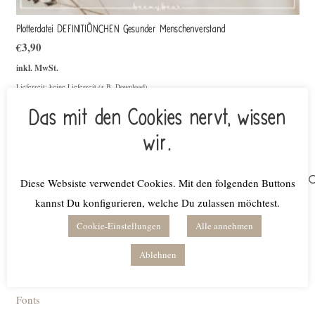
Plotterdatei DEFINITIÖNCHEN Gesunder Menschenverstand
€
3,90
inkl. MwSt.
Lieferzeit: keine Lieferzeit (z.B. Download)
Das mit den Cookies nervt, wissen
Weiterlesen
wir.
Suchen
Diese Websiste verwendet Cookies. Mit den folgenden Buttons
nach:
kannst Du konfigurieren, welche Du zulassen möchtest.
Produktkategorien
Cookie-Einstellungen
Alle annehmen
Ablehnen
Bundles
Digitale Planer
Fonts