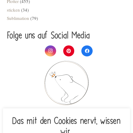
Plotter
(455)
sticken
(34)
Sublimation
(79)
Folge uns auf Social Media
Das mit den Cookies nervt, wissen
Unsere Lieblings­pro­duk­te als tolle
wir.
Ergän­zung