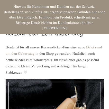
Hinweis für Kundinnen und Kunden aus der Schweiz:
Bestellungen sind künftig aus organisatorischen Gründen nur noch
über Etsy möglich. Fehlt dort ein Produkt, schreib mir gern.
Bisherige Käufe bleiben im Kundenkonto abrufbar.
VERWERFEN
Kerzensticker Zum Geburtstag
Heute ist für all unsere Kerzensticker-Fans eine neue
Datei rund
um den Geburtstag
in den Shop gewandert. Natürlich auch
heute wieder zum Knallerpreis. Im Newsletter gab es passend
dazu eine kleine Verpackung mit Anhänger für lange
Stabkerzen