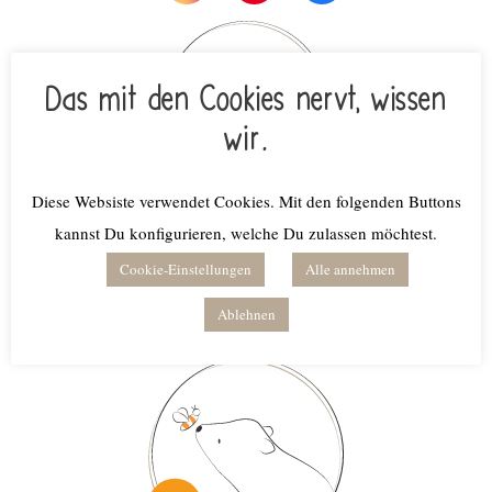
Das mit den Cookies nervt, wissen
wir.
Diese Websiste verwendet Cookies. Mit den folgenden Buttons
kannst Du konfigurieren, welche Du zulassen möchtest.
Unsere Lieblings­pro­duk­te als tolle
Cookie-Einstellungen
Alle annehmen
Ergän­zung
Ablehnen
Amazon-Affiliate